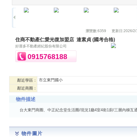
瀏覽數:
6359
更新日:
2026/2/
住商不動產仁愛光復加盟店
連素貞 (國考合格)
好厝多不動產經紀股份有限公司
0915768188
市立東門國小
鄰近學區：
鄰近商圈：
物件描述
台大東門商圈、中正紀念堂生活圈/現況1廳4室4衛1廚/三層內梯
物件圖片