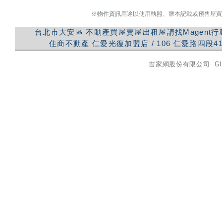
※物件資訊用途以使用執照、謄本記載或預售屋買
台北市大安區
不動產買屋賣屋出租屋請找Magent
住商不動產
仁愛光復加盟店
/
106
仁愛路四段41
吉家網股份有限公司
GI